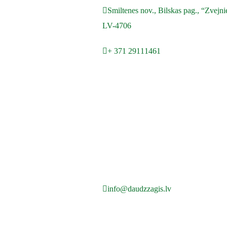
Smiltenes nov., Bilskas pag., “Zvejni
LV-4706
+ 371 29111461
info@daudzzagis.lv