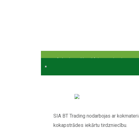
Ar horizontālu zāģripu novietojumu
SIA BT Trading nodarbojas ar kokmateri
kokapstrādes iekārtu tirdzniecību.