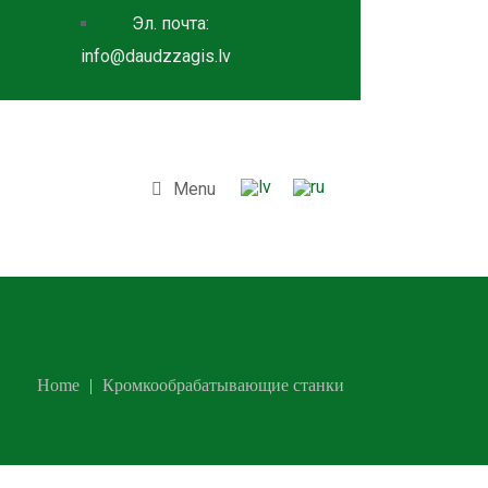
Эл. почта:
info@daudzzagis.lv
Menu
Home
Кромкообрабатывающие станки