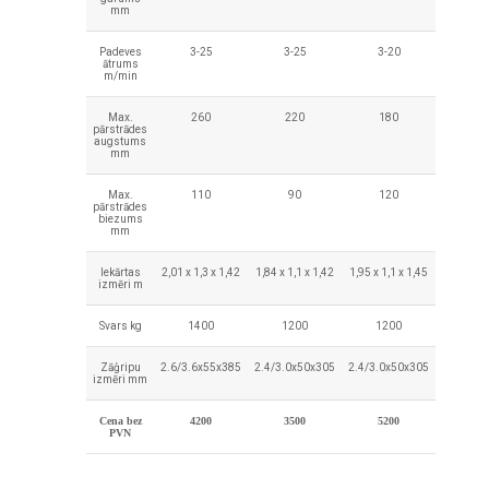
mm
Padeves
3-25
3-25
3-20
ātrums
m/min
Max.
260
220
180
pārstrādes
augstums
mm
Max.
110
90
120
pārstrādes
biezums
mm
Iekārtas
2,01 x 1,3 x 1,42
1,84 x 1,1 x 1,42
1,95 x 1,1 x 1,45
izmēri m
Svars kg
1400
1200
1200
Zāģripu
2.6/3.6x55x385
2.4/3.0x50x305
2.4/3.0x50x305
izmēri mm
Cena bez
4200
3500
5200
PVN