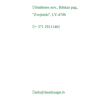
Smiltenes nov., Bilskas pag.,
“Zvejnieki”, LV-4706
+ 371 29111461
info@daudzzagis.lv