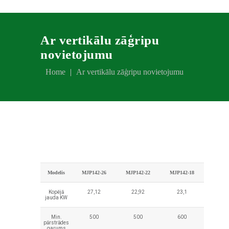
Ar vertikālu zāģripu
novietojumu
Home
Ar vertikālu zāģripu novietojumu
Modelis
MJP142-26
MJP142-22
MJP142-18
Kopējā
27,12
22,92
23,1
jauda KW
Min.
500
500
600
pārstrādes
garums