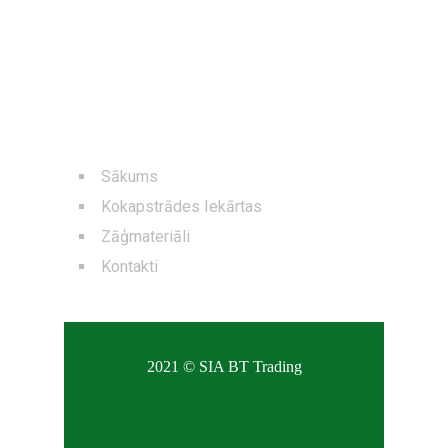
NAVIGĀCIJA
Sākums
Kokapstrādes Iekārtas
Zāģmateriāli
Kontakti
2021 © SIA BT Trading