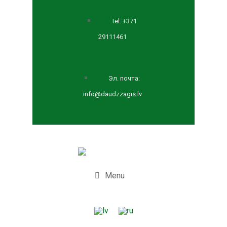
Tel: +371
29111461
Эл. почта:
info@daudzzagis.lv
Menu