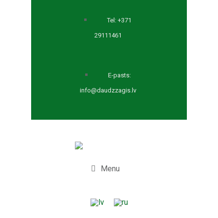
Tel: +371
29111461
E-pasts:
info@daudzzagis.lv
Menu