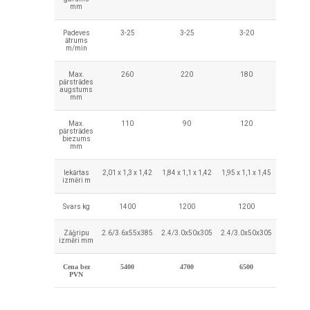
mm
Padeves
3-25
3-25
3-20
ātrums
m/min
Max.
260
220
180
pārstrādes
augstums
mm
Max.
110
90
120
pārstrādes
biezums
mm
Iekārtas
2,01 x 1,3 x 1,42
1,84 x 1,1 x 1,42
1,95 x 1,1 x 1,45
izmēri m
Svars kg
1400
1200
1200
Zāģripu
2.6/3.6x55x385
2.4/3.0x50x305
2.4/3.0x50x305
izmēri mm
Cena bez
5400
4700
6500
PVN