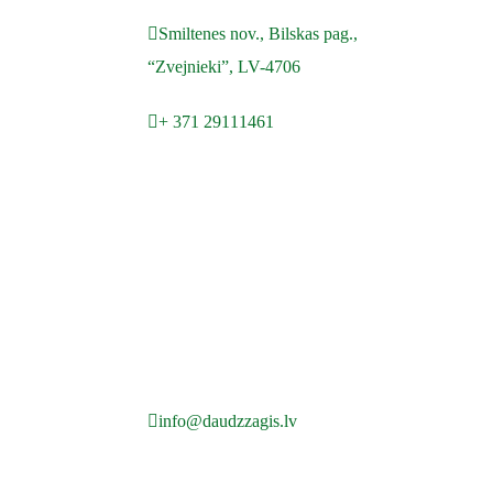
Smiltenes nov., Bilskas pag.,
“Zvejnieki”, LV-4706
+ 371 29111461
info@daudzzagis.lv