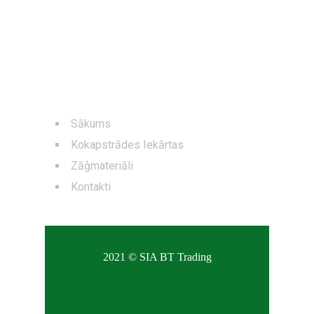
NAVIGĀCIJA
Sākums
Kokapstrādes Iekārtas
Zāģmateriāli
Kontakti
2021 © SIA BT Trading