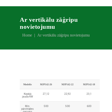
Ar vertikālu zāģripu
novietojumu
Home
Ar vertikālu zāģripu novietojumu
Modelis
MJP142-26
MJP142-22
MJP142-18
Kopējā
27,12
22,92
23,1
jauda KW
Min.
500
500
600
pārstrādes
garums