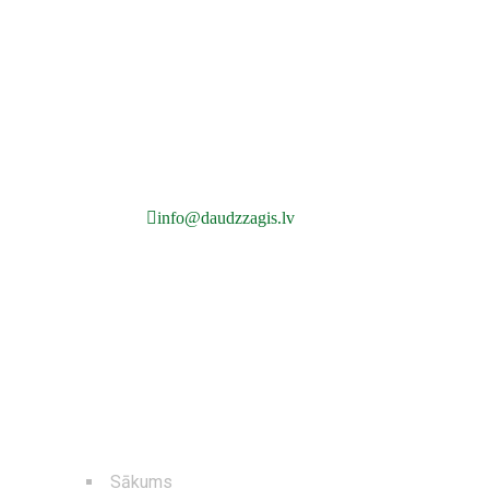
info@daudzzagis.lv
NAVIGĀCIJA
Sākums