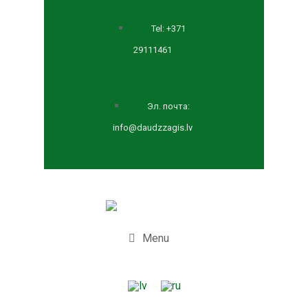
Tel: +371
29111461
Эл. почта:
info@daudzzagis.lv
Menu