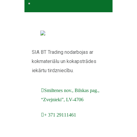
SIA BT Trading nodarbojas ar
kokmateriālu un kokapstrādes
iekārtu tirdzniecību.
Smiltenes nov., Bilskas pag.,
“Zvejnieki”, LV-4706
+ 371 29111461