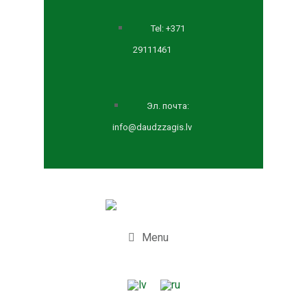
Tel: +371
29111461
Эл. почта:
info@daudzzagis.lv
Menu