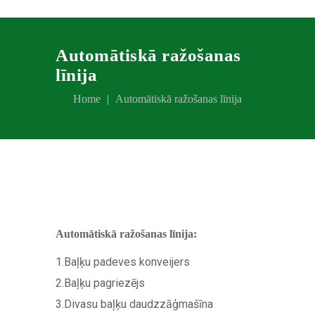
Automātiskā ražošanas
līnija
Home
Automātiskā ražošanas līnija
Automātiskā ražošanas līnija:
1.Baļķu padeves konveijers
2.Baļķu pagriezējs
3.Divasu baļķu daudzzāģmašīna