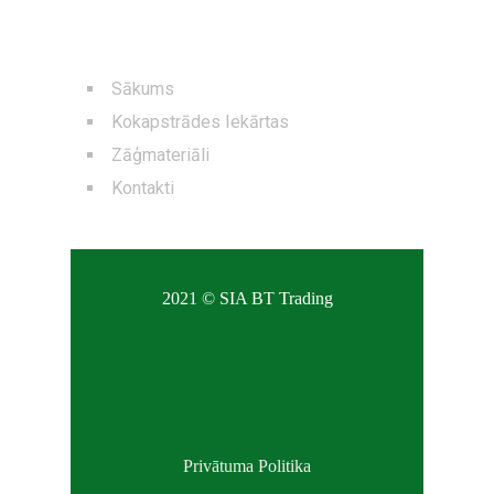
NAVIGĀCIJA
Sākums
Kokapstrādes Iekārtas
Zāģmateriāli
Kontakti
2021 © SIA BT Trading
Privātuma Politika