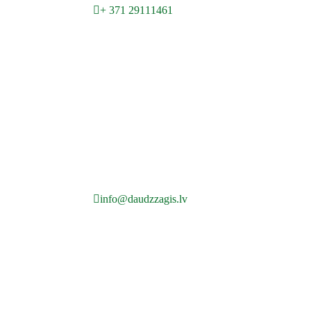
+ 371 29111461
info@daudzzagis.lv